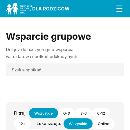
☰
DLA RODZICÓW
Wsparcie grupowe
Dołącz do naszych grup wsparcia,
warsztatów i spotkań edukacyjnych
Search
Filtruj:
Wszystkie
0-3
3-6
6-12
Lokalizacja:
12+
Wszystkie
Online