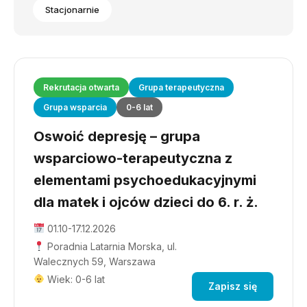
Stacjonarnie
Rekrutacja otwarta
Grupa terapeutyczna
Grupa wsparcia
0-6 lat
Oswoić depresję – grupa
wsparciowo-terapeutyczna z
elementami psychoedukacyjnymi
dla matek i ojców dzieci do 6. r. ż.
01.10-17.12.2026
Poradnia Latarnia Morska, ul.
Walecznych 59, Warszawa
Wiek: 0-6 lat
Zapisz się