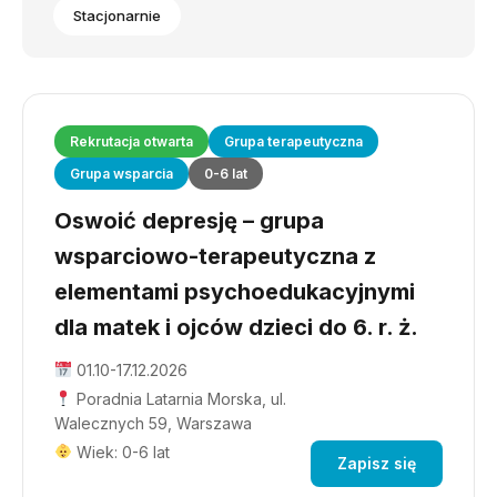
Stacjonarnie
Rekrutacja otwarta
Grupa terapeutyczna
Grupa wsparcia
0-6 lat
Oswoić depresję – grupa
wsparciowo-terapeutyczna z
elementami psychoedukacyjnymi
dla matek i ojców dzieci do 6. r. ż.
01.10-17.12.2026
Poradnia Latarnia Morska, ul.
Walecznych 59, Warszawa
Wiek: 0-6 lat
Zapisz się