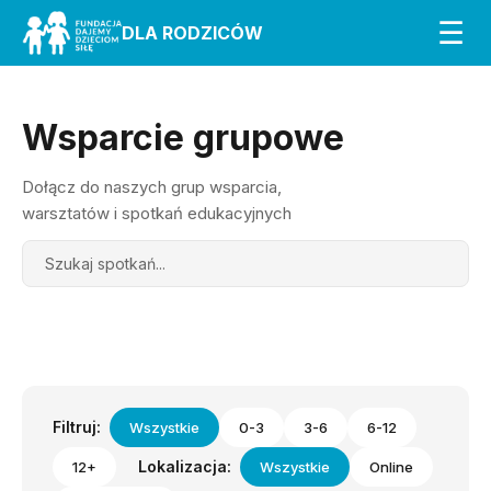
☰
DLA RODZICÓW
Wsparcie grupowe
Dołącz do naszych grup wsparcia,
warsztatów i spotkań edukacyjnych
Search
Filtruj:
Wszystkie
0-3
3-6
6-12
Lokalizacja:
12+
Wszystkie
Online