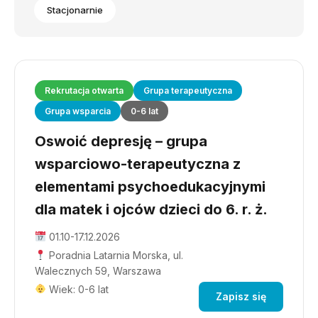
Stacjonarnie
Rekrutacja otwarta
Grupa terapeutyczna
Grupa wsparcia
0-6 lat
Oswoić depresję – grupa
wsparciowo-terapeutyczna z
elementami psychoedukacyjnymi
dla matek i ojców dzieci do 6. r. ż.
01.10-17.12.2026
Poradnia Latarnia Morska, ul.
Walecznych 59, Warszawa
Wiek: 0-6 lat
Zapisz się