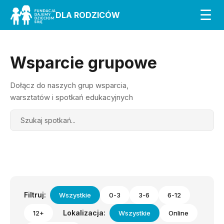
☰
DLA RODZICÓW
Wsparcie grupowe
Dołącz do naszych grup wsparcia,
warsztatów i spotkań edukacyjnych
Search
Filtruj:
Wszystkie
0-3
3-6
6-12
Lokalizacja:
12+
Wszystkie
Online