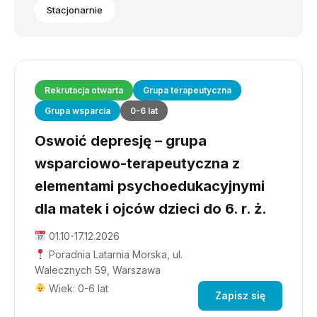
Stacjonarnie
Rekrutacja otwarta
Grupa terapeutyczna
Grupa wsparcia
0-6 lat
Oswoić depresję – grupa
wsparciowo-terapeutyczna z
elementami psychoedukacyjnymi
dla matek i ojców dzieci do 6. r. ż.
01.10-17.12.2026
Poradnia Latarnia Morska, ul.
Walecznych 59, Warszawa
Wiek: 0-6 lat
Zapisz się