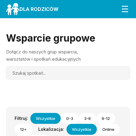
☰
DLA RODZICÓW
Wsparcie grupowe
Dołącz do naszych grup wsparcia,
warsztatów i spotkań edukacyjnych
Search
Filtruj:
Wszystkie
0-3
3-6
6-12
Lokalizacja:
12+
Wszystkie
Online