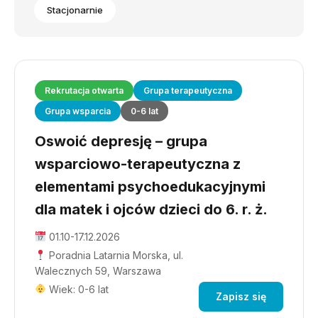
Stacjonarnie
Rekrutacja otwarta
Grupa terapeutyczna
Grupa wsparcia
0-6 lat
Oswoić depresję – grupa
wsparciowo-terapeutyczna z
elementami psychoedukacyjnymi
dla matek i ojców dzieci do 6. r. ż.
01.10-17.12.2026
Poradnia Latarnia Morska, ul.
Walecznych 59, Warszawa
Wiek: 0-6 lat
Zapisz się