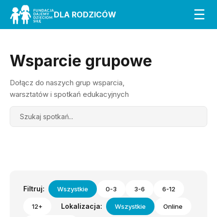
☰
DLA RODZICÓW
Wsparcie grupowe
Dołącz do naszych grup wsparcia,
warsztatów i spotkań edukacyjnych
Search
Filtruj:
Wszystkie
0-3
3-6
6-12
Lokalizacja:
12+
Wszystkie
Online