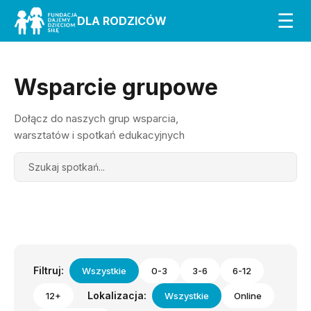
☰
DLA RODZICÓW
Wsparcie grupowe
Dołącz do naszych grup wsparcia,
warsztatów i spotkań edukacyjnych
Search
Filtruj:
Wszystkie
0-3
3-6
6-12
Lokalizacja:
12+
Wszystkie
Online