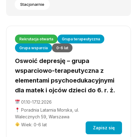
Stacjonarnie
Rekrutacja otwarta
Grupa terapeutyczna
Grupa wsparcia
0-6 lat
Oswoić depresję – grupa
wsparciowo-terapeutyczna z
elementami psychoedukacyjnymi
dla matek i ojców dzieci do 6. r. ż.
01.10-17.12.2026
Poradnia Latarnia Morska, ul.
Walecznych 59, Warszawa
Wiek: 0-6 lat
Zapisz się