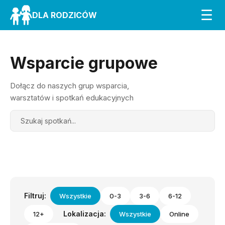
☰
DLA RODZICÓW
Wsparcie grupowe
Dołącz do naszych grup wsparcia,
warsztatów i spotkań edukacyjnych
Search
Filtruj:
Wszystkie
0-3
3-6
6-12
Lokalizacja:
12+
Wszystkie
Online