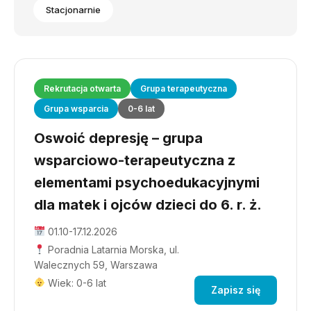
Stacjonarnie
Rekrutacja otwarta
Grupa terapeutyczna
Grupa wsparcia
0-6 lat
Oswoić depresję – grupa
wsparciowo-terapeutyczna z
elementami psychoedukacyjnymi
dla matek i ojców dzieci do 6. r. ż.
01.10-17.12.2026
Poradnia Latarnia Morska, ul.
Walecznych 59, Warszawa
Wiek: 0-6 lat
Zapisz się