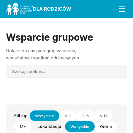
☰
DLA RODZICÓW
Wsparcie grupowe
Dołącz do naszych grup wsparcia,
warsztatów i spotkań edukacyjnych
Search
Filtruj:
Wszystkie
0-3
3-6
6-12
Lokalizacja:
12+
Wszystkie
Online