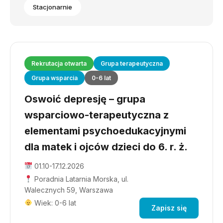
Stacjonarnie
Rekrutacja otwarta
Grupa terapeutyczna
Grupa wsparcia
0-6 lat
Oswoić depresję – grupa
wsparciowo-terapeutyczna z
elementami psychoedukacyjnymi
dla matek i ojców dzieci do 6. r. ż.
01.10-17.12.2026
Poradnia Latarnia Morska, ul.
Walecznych 59, Warszawa
Wiek: 0-6 lat
Zapisz się