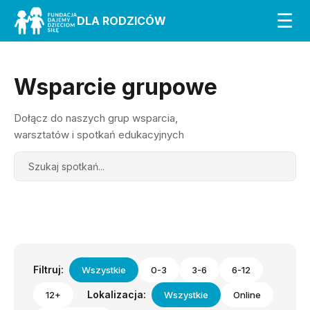
☰
DLA RODZICÓW
Wsparcie grupowe
Dołącz do naszych grup wsparcia,
warsztatów i spotkań edukacyjnych
Search
Filtruj:
Wszystkie
0-3
3-6
6-12
Lokalizacja:
12+
Wszystkie
Online