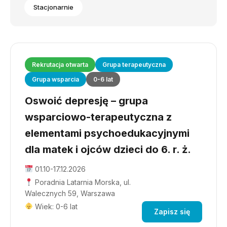
Stacjonarnie
Rekrutacja otwarta
Grupa terapeutyczna
Grupa wsparcia
0-6 lat
Oswoić depresję – grupa
wsparciowo-terapeutyczna z
elementami psychoedukacyjnymi
dla matek i ojców dzieci do 6. r. ż.
01.10-17.12.2026
Poradnia Latarnia Morska, ul.
Walecznych 59, Warszawa
Wiek: 0-6 lat
Zapisz się