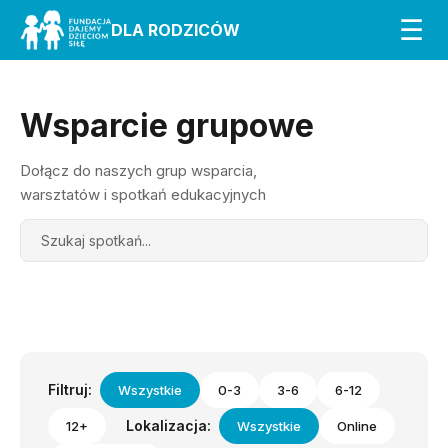
☰
DLA RODZICÓW
Wsparcie grupowe
Dołącz do naszych grup wsparcia,
warsztatów i spotkań edukacyjnych
Search
Filtruj:
Wszystkie
0-3
3-6
6-12
Lokalizacja:
12+
Wszystkie
Online