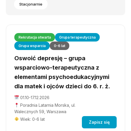
Stacjonarnie
Rekrutacja otwarta
Grupa terapeutyczna
Grupa wsparcia
0-6 lat
Oswoić depresję – grupa
wsparciowo-terapeutyczna z
elementami psychoedukacyjnymi
dla matek i ojców dzieci do 6. r. ż.
01.10-17.12.2026
Poradnia Latarnia Morska, ul.
Walecznych 59, Warszawa
Wiek: 0-6 lat
Zapisz się