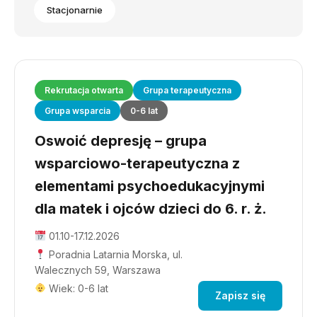
Stacjonarnie
Rekrutacja otwarta
Grupa terapeutyczna
Grupa wsparcia
0-6 lat
Oswoić depresję – grupa
wsparciowo-terapeutyczna z
elementami psychoedukacyjnymi
dla matek i ojców dzieci do 6. r. ż.
01.10-17.12.2026
Poradnia Latarnia Morska, ul.
Walecznych 59, Warszawa
Wiek: 0-6 lat
Zapisz się