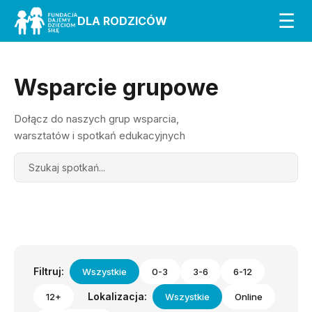
☰
DLA RODZICÓW
Wsparcie grupowe
Dołącz do naszych grup wsparcia,
warsztatów i spotkań edukacyjnych
Search
Filtruj:
Wszystkie
0-3
3-6
6-12
Lokalizacja:
12+
Wszystkie
Online