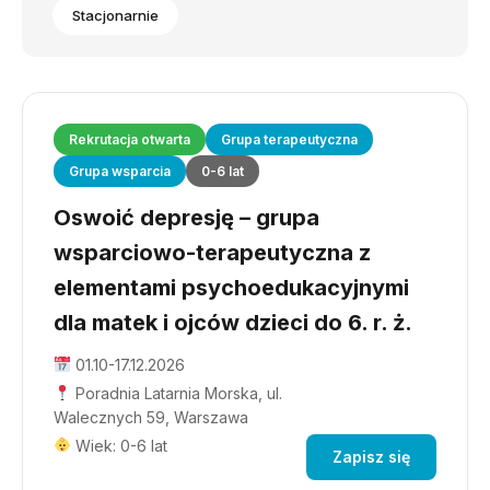
Stacjonarnie
Rekrutacja otwarta
Grupa terapeutyczna
Grupa wsparcia
0-6 lat
Oswoić depresję – grupa
wsparciowo-terapeutyczna z
elementami psychoedukacyjnymi
dla matek i ojców dzieci do 6. r. ż.
01.10-17.12.2026
Poradnia Latarnia Morska, ul.
Walecznych 59, Warszawa
Wiek: 0-6 lat
Zapisz się