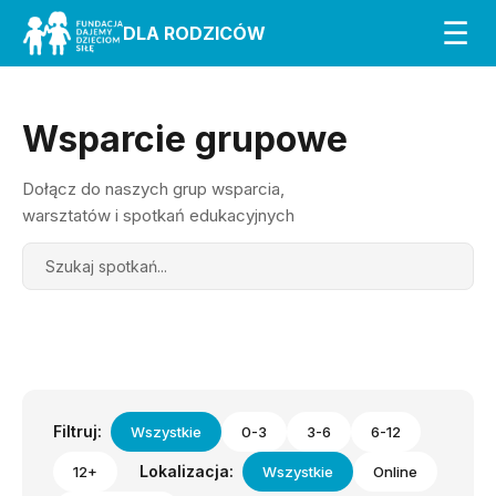
☰
DLA RODZICÓW
Wsparcie grupowe
Dołącz do naszych grup wsparcia,
warsztatów i spotkań edukacyjnych
Search
Filtruj:
Wszystkie
0-3
3-6
6-12
Lokalizacja:
12+
Wszystkie
Online