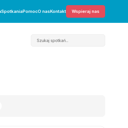
a
Spotkania
Pomoc
O nas
Kontakt
Wspieraj nas
Search