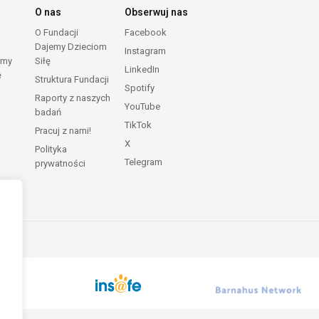
O nas
Obserwuj nas
O Fundacji
Facebook
Dajemy Dzieciom
Instagram
emy
Siłę
LinkedIn
ę
Struktura Fundacji
Spotify
Raporty z naszych
YouTube
badań
TikTok
Pracuj z nami!
X
Polityka
Telegram
prywatności