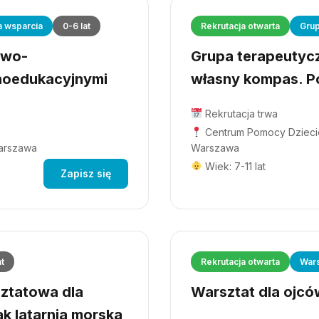
a wsparcia
0-6 lat
Rekrutacja otwarta
Grup
owo-
Grupa terapeutyczn
hoedukacyjnymi
własny kompas. Po
Rekrutacja trwa
Centrum Pomocy Dziecio
Warszawa
Warszawa
Wiek: 7-11 lat
Zapisz się
at
Rekrutacja otwarta
Wars
ztatowa dla
Warsztat dla ojców
ak latarnia morska