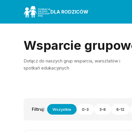
DLA RODZICÓW
Wsparcie grupow
Dołącz do naszych grup wsparcia, warsztatów i
spotkań edukacyjnych
Filtruj:
Wszystkie
0-3
3-6
6-12