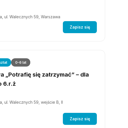
a, ul. Walecznych 59, Warszawa
Zapisz się
ztat
0-6 lat
 „Potrafię się zatrzymać” – dla
 6.r.ż
, ul. Walecznych 59, wejście B, II
Zapisz się