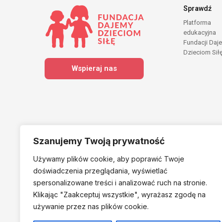
Sprawdź
Platforma
edukacyjna
Fundacji Daj
Dzieciom Sił
Wspieraj nas
Szanujemy Twoją prywatność
Używamy plików cookie, aby poprawić Twoje
Należymy do
doświadczenia przeglądania, wyświetlać
spersonalizowane treści i analizować ruch na stronie.
Klikając "Zaakceptuj
wszystkie", wyrażasz zgodę na
używanie przez nas plików cookie.