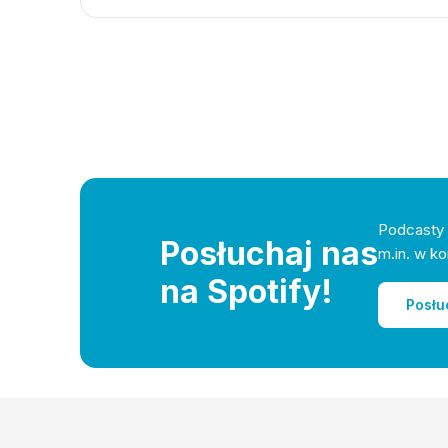
Podcasty 
Posłuchaj nas
m.in. w ko
na Spotify!
Posłu