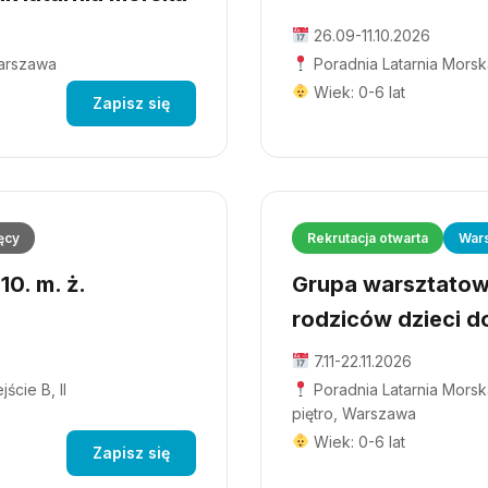
26.09-11.10.2026
Warszawa
Poradnia Latarnia Morsk
Wiek: 0-6 lat
Zapisz się
ęcy
Rekrutacja otwarta
Wars
0. m. ż.
Grupa warsztatowa
rodziców dzieci do
7.11-22.11.2026
ście B, II
Poradnia Latarnia Morska
piętro, Warszawa
Wiek: 0-6 lat
Zapisz się