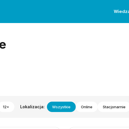
Wiedz
e
Lokalizacja:
12+
Wszystkie
Online
Stacjonarnie