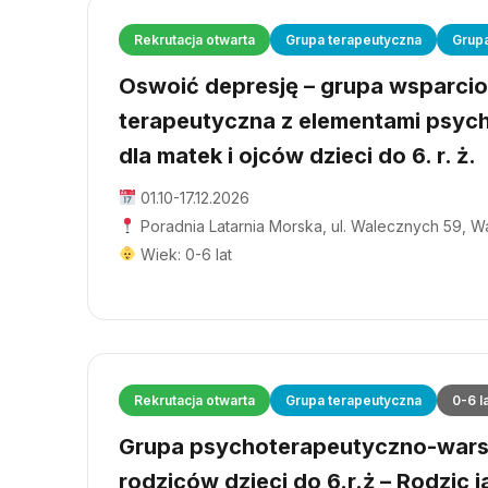
Rekrutacja otwarta
Grupa terapeutyczna
Grup
Oswoić depresję – grupa wsparci
terapeutyczna z elementami psyc
dla matek i ojców dzieci do 6. r. ż.
01.10-17.12.2026
Poradnia Latarnia Morska, ul. Walecznych 59, 
Wiek: 0-6 lat
Rekrutacja otwarta
Grupa terapeutyczna
0-6 l
Grupa psychoterapeutyczno-wars
rodziców dzieci do 6.r.ż – Rodzic j