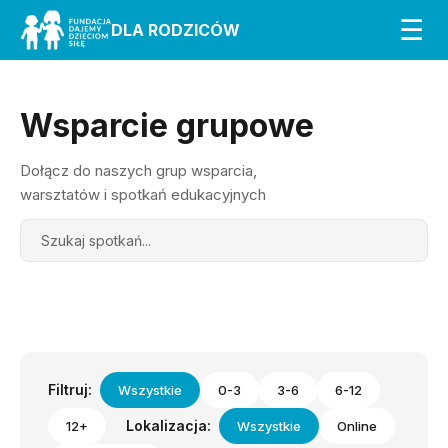
☰
DLA RODZICÓW
Wsparcie grupowe
Dołącz do naszych grup wsparcia,
warsztatów i spotkań edukacyjnych
Search
Filtruj:
Wszystkie
0-3
3-6
6-12
Lokalizacja:
12+
Wszystkie
Online