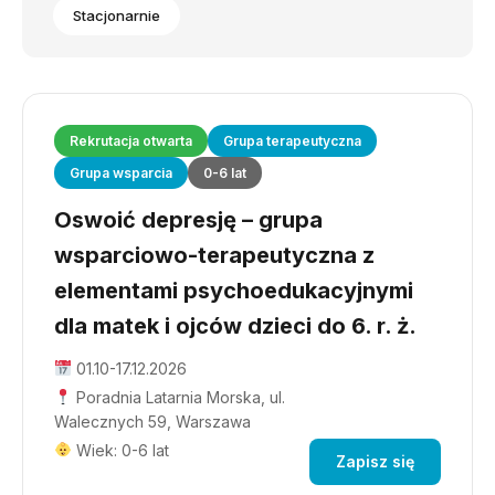
Stacjonarnie
Rekrutacja otwarta
Grupa terapeutyczna
Grupa wsparcia
0-6 lat
Oswoić depresję – grupa
wsparciowo-terapeutyczna z
elementami psychoedukacyjnymi
dla matek i ojców dzieci do 6. r. ż.
01.10-17.12.2026
Poradnia Latarnia Morska, ul.
Walecznych 59, Warszawa
Wiek: 0-6 lat
Zapisz się