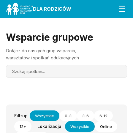
☰
DLA RODZICÓW
Wsparcie grupowe
Dołącz do naszych grup wsparcia,
warsztatów i spotkań edukacyjnych
Search
Filtruj:
Wszystkie
0-3
3-6
6-12
Lokalizacja:
12+
Wszystkie
Online