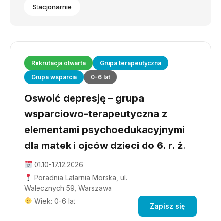
Stacjonarnie
Rekrutacja otwarta
Grupa terapeutyczna
Grupa wsparcia
0-6 lat
Oswoić depresję – grupa
wsparciowo-terapeutyczna z
elementami psychoedukacyjnymi
dla matek i ojców dzieci do 6. r. ż.
01.10-17.12.2026
Poradnia Latarnia Morska, ul.
Walecznych 59, Warszawa
Wiek: 0-6 lat
Zapisz się