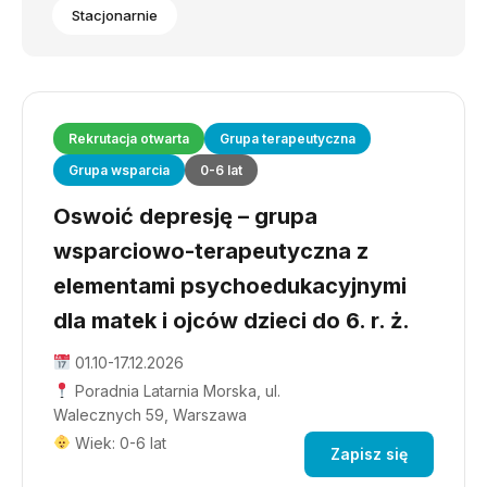
Stacjonarnie
Rekrutacja otwarta
Grupa terapeutyczna
Grupa wsparcia
0-6 lat
Oswoić depresję – grupa
wsparciowo-terapeutyczna z
elementami psychoedukacyjnymi
dla matek i ojców dzieci do 6. r. ż.
01.10-17.12.2026
Poradnia Latarnia Morska, ul.
Walecznych 59, Warszawa
Wiek: 0-6 lat
Zapisz się