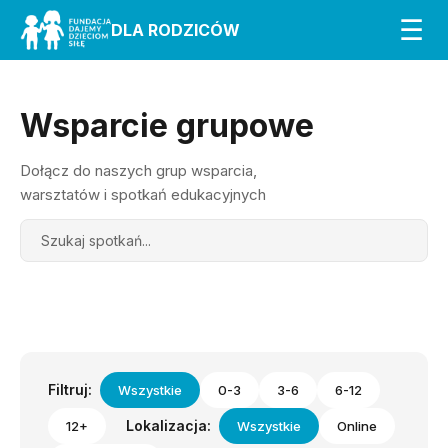
☰
DLA RODZICÓW
Wsparcie grupowe
Dołącz do naszych grup wsparcia,
warsztatów i spotkań edukacyjnych
Search
Filtruj:
Wszystkie
0-3
3-6
6-12
Lokalizacja:
12+
Wszystkie
Online