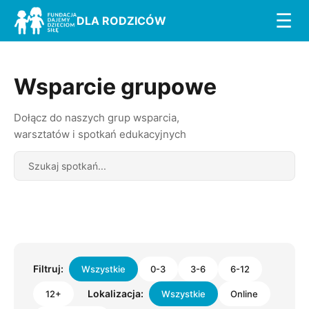
☰
DLA RODZICÓW
Wsparcie grupowe
Dołącz do naszych grup wsparcia,
warsztatów i spotkań edukacyjnych
Search
Filtruj:
Wszystkie
0-3
3-6
6-12
Lokalizacja:
12+
Wszystkie
Online