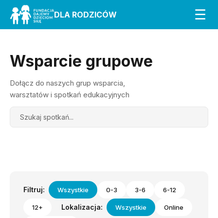
☰
DLA RODZICÓW
Wsparcie grupowe
Dołącz do naszych grup wsparcia,
warsztatów i spotkań edukacyjnych
Search
Filtruj:
Wszystkie
0-3
3-6
6-12
Lokalizacja:
12+
Wszystkie
Online