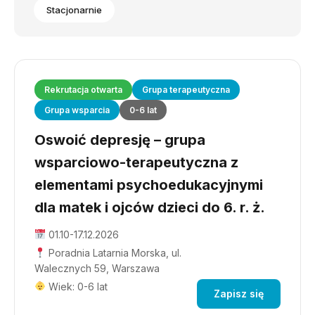
Stacjonarnie
Rekrutacja otwarta
Grupa terapeutyczna
Grupa wsparcia
0-6 lat
Oswoić depresję – grupa
wsparciowo-terapeutyczna z
elementami psychoedukacyjnymi
dla matek i ojców dzieci do 6. r. ż.
01.10-17.12.2026
Poradnia Latarnia Morska, ul.
Walecznych 59, Warszawa
Wiek: 0-6 lat
Zapisz się