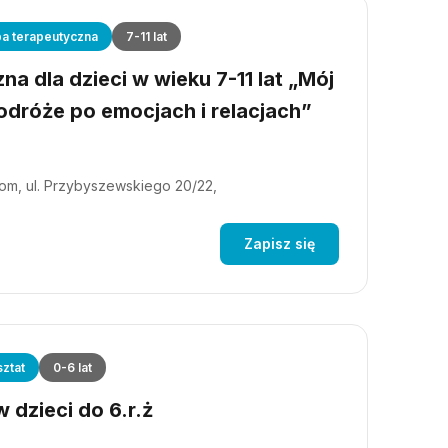
a terapeutyczna
7-11 lat
a dla dzieci w wieku 7-11 lat „Mój
dróże po emocjach i relacjach”
m, ul. Przybyszewskiego 20/22,
Zapisz się
ztat
0-6 lat
 dzieci do 6.r.ż