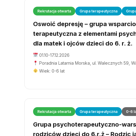
Rekrutacja otwarta
Grupa terapeutyczna
Grup
Oswoić depresję – grupa wsparci
terapeutyczna z elementami psyc
dla matek i ojców dzieci do 6. r. ż.
01.10-17.12.2026
Poradnia Latarnia Morska, ul. Walecznych 59, 
Wiek: 0-6 lat
Rekrutacja otwarta
Grupa terapeutyczna
0-6 l
Grupa psychoterapeutyczno-wars
rodziców dzieci do 6.r.ż – Rodzic j