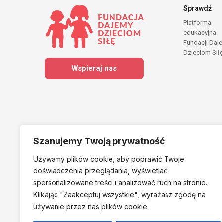
Sprawdź
Platforma
edukacyjna
Fundacji Daj
Dzieciom Sił
Wspieraj nas
Szanujemy Twoją prywatność
Używamy plików cookie, aby poprawić Twoje
Należymy do
doświadczenia przeglądania, wyświetlać
spersonalizowane treści i analizować ruch na stronie.
Klikając "Zaakceptuj
wszystkie", wyrażasz zgodę na
używanie przez nas plików cookie.