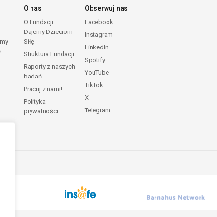
O nas
Obserwuj nas
O Fundacji
Facebook
Dajemy Dzieciom
Instagram
emy
Siłę
LinkedIn
ę
Struktura Fundacji
Spotify
Raporty z naszych
YouTube
badań
TikTok
Pracuj z nami!
X
Polityka
Telegram
prywatności