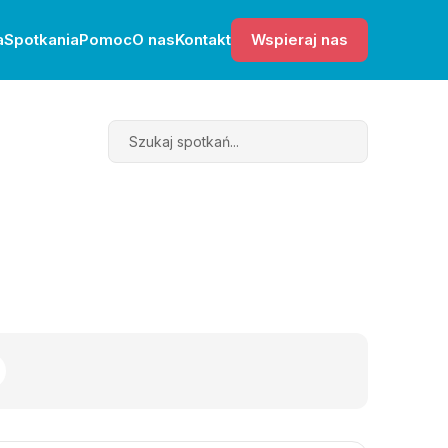
a
Spotkania
Pomoc
O nas
Kontakt
Wspieraj nas
Search