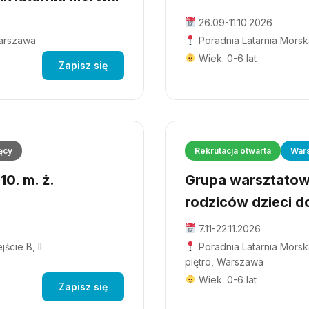
26.09-11.10.2026
Warszawa
Poradnia Latarnia Morsk
Wiek: 0-6 lat
Zapisz się
ęcy
Rekrutacja otwarta
Wars
0. m. ż.
Grupa warsztatowa
rodziców dzieci do
7.11-22.11.2026
ście B, II
Poradnia Latarnia Morska
piętro, Warszawa
Wiek: 0-6 lat
Zapisz się