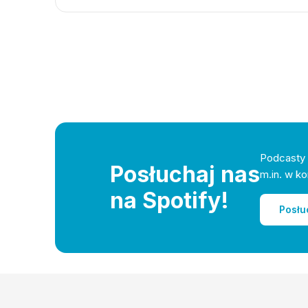
Podcasty 
Posłuchaj nas
m.in. w ko
na Spotify!
Posłu