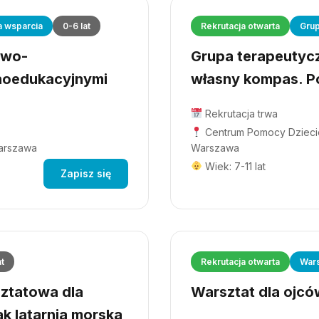
a wsparcia
0-6 lat
Rekrutacja otwarta
Grup
owo-
Grupa terapeutyczn
hoedukacyjnymi
własny kompas. Po
Rekrutacja trwa
Centrum Pomocy Dziecio
Warszawa
Warszawa
Wiek: 7-11 lat
Zapisz się
at
Rekrutacja otwarta
Wars
ztatowa dla
Warsztat dla ojców
ak latarnia morska