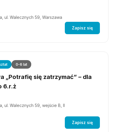
a, ul. Walecznych 59, Warszawa
Zapisz się
ztat
0-6 lat
 „Potrafię się zatrzymać” – dla
 6.r.ż
, ul. Walecznych 59, wejście B, II
Zapisz się