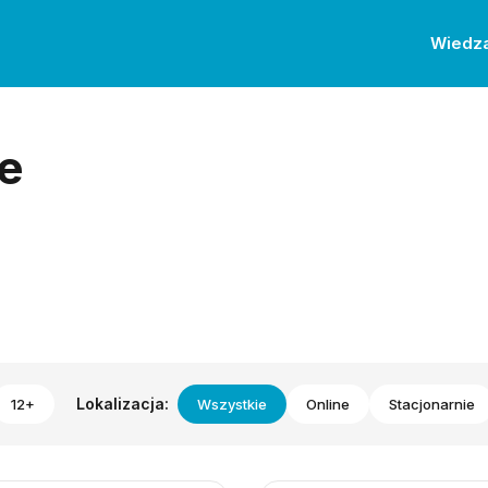
Wiedz
e
Lokalizacja:
12+
Wszystkie
Online
Stacjonarnie