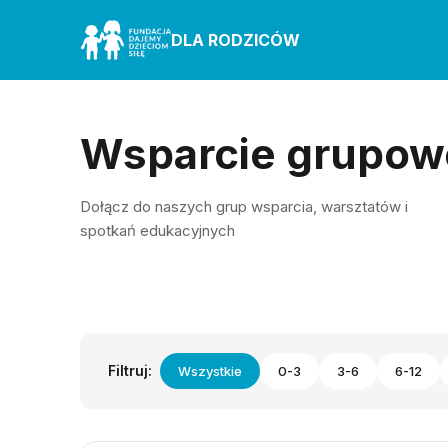
DLA RODZICÓW
Wsparcie grupow
Dołącz do naszych grup wsparcia, warsztatów i
spotkań edukacyjnych
Filtruj:
Wszystkie
0-3
3-6
6-12