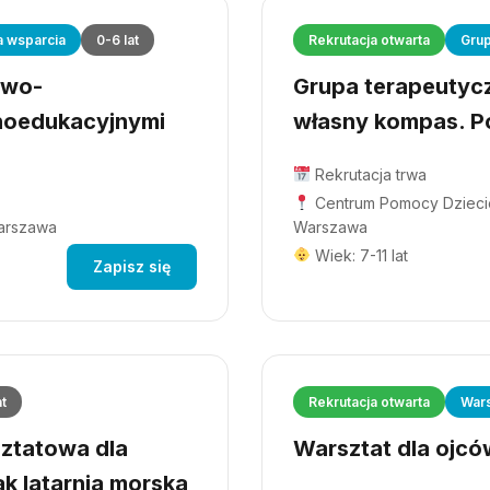
a wsparcia
0-6 lat
Rekrutacja otwarta
Grup
owo-
Grupa terapeutyczn
hoedukacyjnymi
własny kompas. Po
Rekrutacja trwa
Centrum Pomocy Dziecio
Warszawa
Warszawa
Wiek: 7-11 lat
Zapisz się
at
Rekrutacja otwarta
Wars
ztatowa dla
Warsztat dla ojców
ak latarnia morska