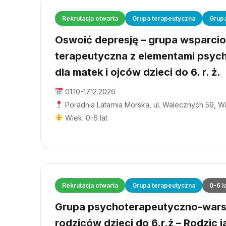
Rekrutacja otwarta
Grupa terapeutyczna
Grup
Oswoić depresję – grupa wsparci
terapeutyczna z elementami psyc
dla matek i ojców dzieci do 6. r. ż.
01.10-17.12.2026
Poradnia Latarnia Morska, ul. Walecznych 59, 
Wiek: 0-6 lat
Rekrutacja otwarta
Grupa terapeutyczna
0-6 l
Grupa psychoterapeutyczno-wars
rodziców dzieci do 6.r.ż – Rodzic j