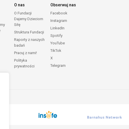
O nas
Obserwuj nas
O Fundacji
Facebook
Dajemy Dzieciom
Instagram
emy
Siłę
LinkedIn
ę
Struktura Fundacji
Spotify
Raporty z naszych
YouTube
badań
TikTok
Pracuj z nami!
X
Polityka
Telegram
prywatności