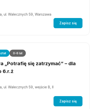
a, ul. Walecznych 59, Warszawa
Zapisz się
ztat
0-6 lat
 „Potrafię się zatrzymać” – dla
 6.r.ż
, ul. Walecznych 59, wejście B, II
Zapisz się