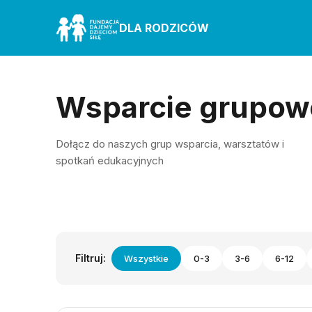
DLA RODZICÓW
Wsparcie grupow
Dołącz do naszych grup wsparcia, warsztatów i
spotkań edukacyjnych
Filtruj:
Wszystkie
0-3
3-6
6-12