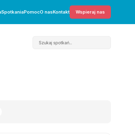
a
Spotkania
Pomoc
O nas
Kontakt
Wspieraj nas
Search