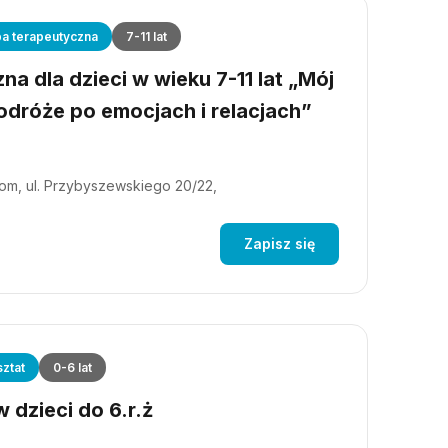
a terapeutyczna
7-11 lat
a dla dzieci w wieku 7-11 lat „Mój
dróże po emocjach i relacjach”
m, ul. Przybyszewskiego 20/22,
Zapisz się
ztat
0-6 lat
 dzieci do 6.r.ż