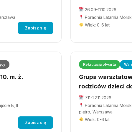
26.09-11.10.2026
Warszawa
Poradnia Latarnia Morsk
Wiek: 0-6 lat
Zapisz się
ęcy
Rekrutacja otwarta
Wars
0. m. ż.
Grupa warsztatowa
rodziców dzieci do
7.11-22.11.2026
ście B, II
Poradnia Latarnia Morska
piętro, Warszawa
Wiek: 0-6 lat
Zapisz się