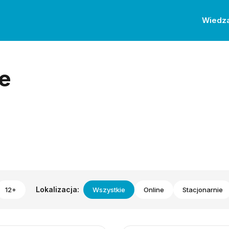
Wiedz
e
Lokalizacja:
12+
Wszystkie
Online
Stacjonarnie