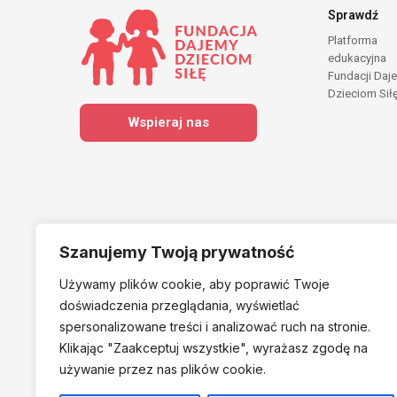
Sprawdź
Platforma
edukacyjna
Fundacji Daj
Dzieciom Sił
Wspieraj nas
Szanujemy Twoją prywatność
Używamy plików cookie, aby poprawić Twoje
Należymy do
doświadczenia przeglądania, wyświetlać
spersonalizowane treści i analizować ruch na stronie.
Klikając "Zaakceptuj
wszystkie", wyrażasz zgodę na
używanie przez nas plików cookie.