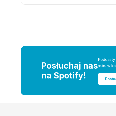
Podcasty 
Posłuchaj nas
m.in. w ko
na Spotify!
Posłu