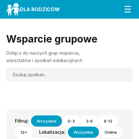
☰
DLA RODZICÓW
Wsparcie grupowe
Dołącz do naszych grup wsparcia,
warsztatów i spotkań edukacyjnych
Search
Filtruj:
Wszystkie
0-3
3-6
6-12
Lokalizacja:
12+
Wszystkie
Online