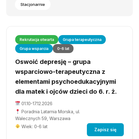
Stacjonarnie
Rekrutacja otwarta
Grupa terapeutyczna
Grupa wsparcia
0-6 lat
Oswoić depresję – grupa
wsparciowo-terapeutyczna z
elementami psychoedukacyjnymi
dla matek i ojców dzieci do 6. r. ż.
01.10-17.12.2026
Poradnia Latarnia Morska, ul.
Walecznych 59, Warszawa
Wiek: 0-6 lat
Zapisz się