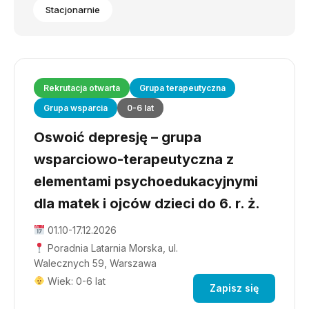
Stacjonarnie
Rekrutacja otwarta
Grupa terapeutyczna
Grupa wsparcia
0-6 lat
Oswoić depresję – grupa
wsparciowo-terapeutyczna z
elementami psychoedukacyjnymi
dla matek i ojców dzieci do 6. r. ż.
01.10-17.12.2026
Poradnia Latarnia Morska, ul.
Walecznych 59, Warszawa
Wiek: 0-6 lat
Zapisz się