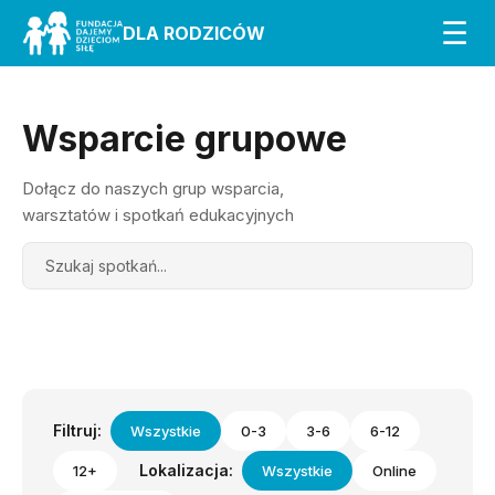
☰
DLA RODZICÓW
Wsparcie grupowe
Dołącz do naszych grup wsparcia,
warsztatów i spotkań edukacyjnych
Search
Filtruj:
Wszystkie
0-3
3-6
6-12
Lokalizacja:
12+
Wszystkie
Online