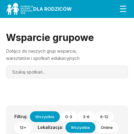
☰
DLA RODZICÓW
Wsparcie grupowe
Dołącz do naszych grup wsparcia,
warsztatów i spotkań edukacyjnych
Search
Filtruj:
Wszystkie
0-3
3-6
6-12
Lokalizacja:
12+
Wszystkie
Online