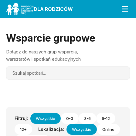
☰
DLA RODZICÓW
Wsparcie grupowe
Dołącz do naszych grup wsparcia,
warsztatów i spotkań edukacyjnych
Search
Filtruj:
Wszystkie
0-3
3-6
6-12
Lokalizacja:
12+
Wszystkie
Online