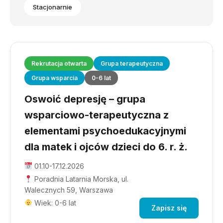
Stacjonarnie
Rekrutacja otwarta
Grupa terapeutyczna
Grupa wsparcia
0-6 lat
Oswoić depresję – grupa
wsparciowo-terapeutyczna z
elementami psychoedukacyjnymi
dla matek i ojców dzieci do 6. r. ż.
01.10-17.12.2026
Poradnia Latarnia Morska, ul.
Walecznych 59, Warszawa
Wiek: 0-6 lat
Zapisz się