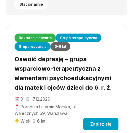
Stacjonarnie
Rekrutacja otwarta
Grupa terapeutyczna
Grupa wsparcia
0-6 lat
Oswoić depresję – grupa
wsparciowo-terapeutyczna z
elementami psychoedukacyjnymi
dla matek i ojców dzieci do 6. r. ż.
01.10-17.12.2026
Poradnia Latarnia Morska, ul.
Walecznych 59, Warszawa
Wiek: 0-6 lat
Zapisz się