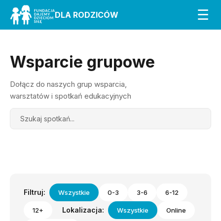
☰
DLA RODZICÓW
Wsparcie grupowe
Dołącz do naszych grup wsparcia,
warsztatów i spotkań edukacyjnych
Search
Filtruj:
Wszystkie
0-3
3-6
6-12
Lokalizacja:
12+
Wszystkie
Online