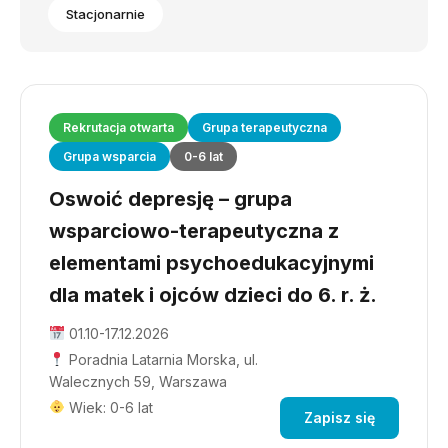
Stacjonarnie
Rekrutacja otwarta
Grupa terapeutyczna
Grupa wsparcia
0-6 lat
Oswoić depresję – grupa
wsparciowo-terapeutyczna z
elementami psychoedukacyjnymi
dla matek i ojców dzieci do 6. r. ż.
01.10-17.12.2026
Poradnia Latarnia Morska, ul.
Walecznych 59, Warszawa
Wiek: 0-6 lat
Zapisz się