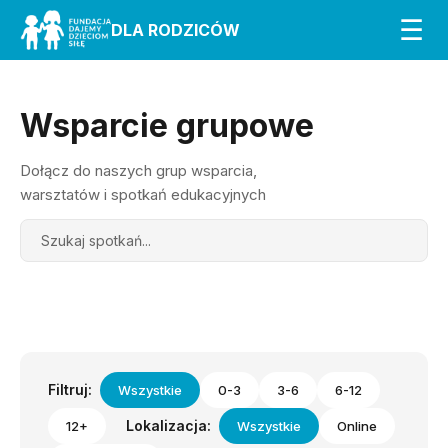
☰
DLA RODZICÓW
Wsparcie grupowe
Dołącz do naszych grup wsparcia,
warsztatów i spotkań edukacyjnych
Search
Filtruj:
Wszystkie
0-3
3-6
6-12
Lokalizacja:
12+
Wszystkie
Online