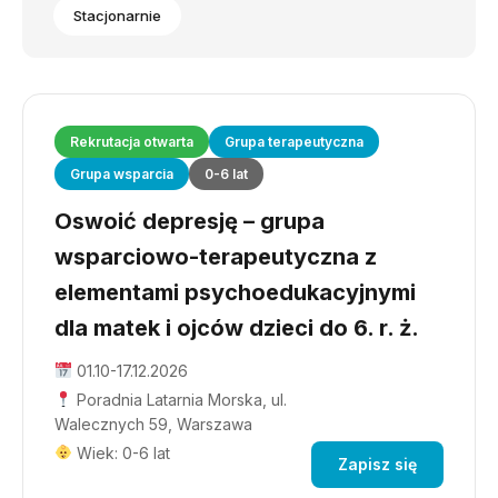
Stacjonarnie
Rekrutacja otwarta
Grupa terapeutyczna
Grupa wsparcia
0-6 lat
Oswoić depresję – grupa
wsparciowo-terapeutyczna z
elementami psychoedukacyjnymi
dla matek i ojców dzieci do 6. r. ż.
01.10-17.12.2026
Poradnia Latarnia Morska, ul.
Walecznych 59, Warszawa
Wiek: 0-6 lat
Zapisz się