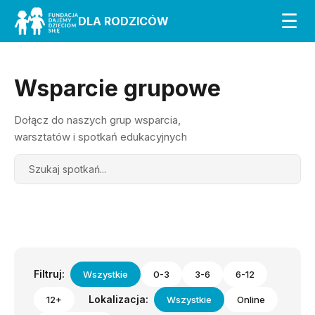
☰
DLA RODZICÓW
Wsparcie grupowe
Dołącz do naszych grup wsparcia,
warsztatów i spotkań edukacyjnych
Search
Filtruj:
Wszystkie
0-3
3-6
6-12
Lokalizacja:
12+
Wszystkie
Online