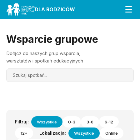
☰
DLA RODZICÓW
Wsparcie grupowe
Dołącz do naszych grup wsparcia,
warsztatów i spotkań edukacyjnych
Search
Filtruj:
Wszystkie
0-3
3-6
6-12
Lokalizacja:
12+
Wszystkie
Online