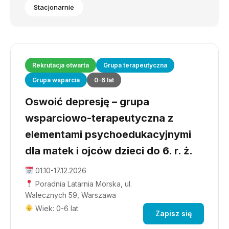
Stacjonarnie
Rekrutacja otwarta
Grupa terapeutyczna
Grupa wsparcia
0-6 lat
Oswoić depresję – grupa
wsparciowo-terapeutyczna z
elementami psychoedukacyjnymi
dla matek i ojców dzieci do 6. r. ż.
01.10-17.12.2026
Poradnia Latarnia Morska, ul.
Walecznych 59, Warszawa
Wiek: 0-6 lat
Zapisz się