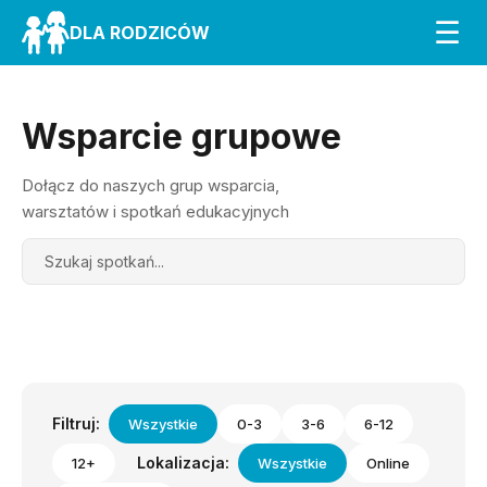
☰
DLA RODZICÓW
Wsparcie grupowe
Dołącz do naszych grup wsparcia,
warsztatów i spotkań edukacyjnych
Search
Filtruj:
Wszystkie
0-3
3-6
6-12
Lokalizacja:
12+
Wszystkie
Online