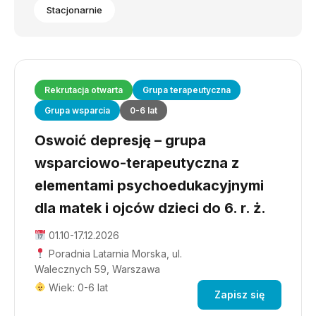
Stacjonarnie
Rekrutacja otwarta
Grupa terapeutyczna
Grupa wsparcia
0-6 lat
Oswoić depresję – grupa
wsparciowo-terapeutyczna z
elementami psychoedukacyjnymi
dla matek i ojców dzieci do 6. r. ż.
01.10-17.12.2026
Poradnia Latarnia Morska, ul.
Walecznych 59, Warszawa
Wiek: 0-6 lat
Zapisz się