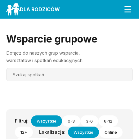
☰
DLA RODZICÓW
Wsparcie grupowe
Dołącz do naszych grup wsparcia,
warsztatów i spotkań edukacyjnych
Search
Filtruj:
Wszystkie
0-3
3-6
6-12
Lokalizacja:
12+
Wszystkie
Online