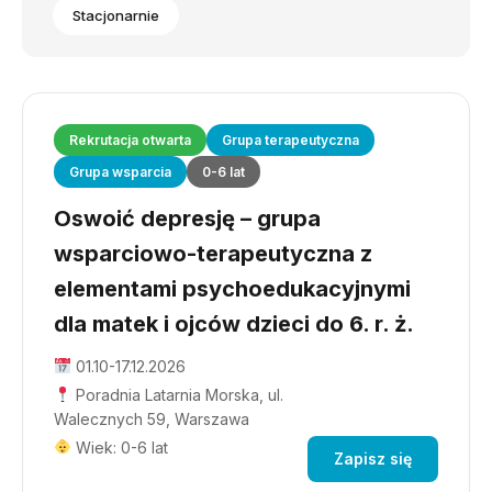
Stacjonarnie
Rekrutacja otwarta
Grupa terapeutyczna
Grupa wsparcia
0-6 lat
Oswoić depresję – grupa
wsparciowo-terapeutyczna z
elementami psychoedukacyjnymi
dla matek i ojców dzieci do 6. r. ż.
01.10-17.12.2026
Poradnia Latarnia Morska, ul.
Walecznych 59, Warszawa
Wiek: 0-6 lat
Zapisz się