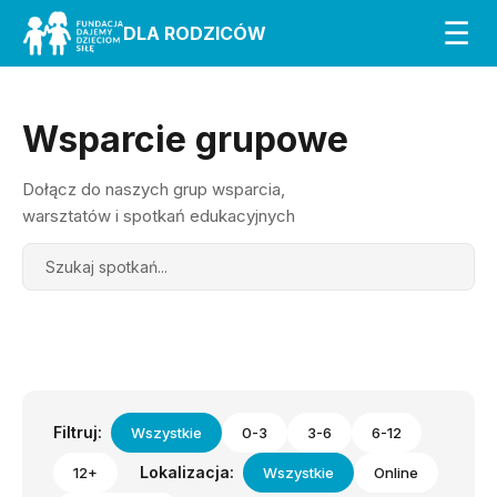
☰
DLA RODZICÓW
Wsparcie grupowe
Dołącz do naszych grup wsparcia,
warsztatów i spotkań edukacyjnych
Search
Filtruj:
Wszystkie
0-3
3-6
6-12
Lokalizacja:
12+
Wszystkie
Online