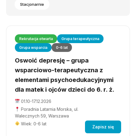
Stacjonarnie
Rekrutacja otwarta
Grupa terapeutyczna
Grupa wsparcia
0-6 lat
Oswoić depresję – grupa
wsparciowo-terapeutyczna z
elementami psychoedukacyjnymi
dla matek i ojców dzieci do 6. r. ż.
01.10-17.12.2026
Poradnia Latarnia Morska, ul.
Walecznych 59, Warszawa
Wiek: 0-6 lat
Zapisz się