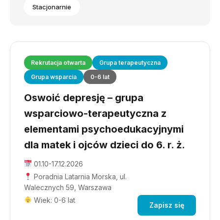
Stacjonarnie
Rekrutacja otwarta
Grupa terapeutyczna
Grupa wsparcia
0-6 lat
Oswoić depresję – grupa
wsparciowo-terapeutyczna z
elementami psychoedukacyjnymi
dla matek i ojców dzieci do 6. r. ż.
01.10-17.12.2026
Poradnia Latarnia Morska, ul.
Walecznych 59, Warszawa
Wiek: 0-6 lat
Zapisz się