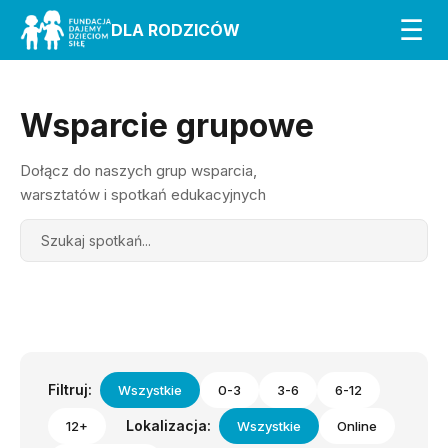
☰
DLA RODZICÓW
Wsparcie grupowe
Dołącz do naszych grup wsparcia,
warsztatów i spotkań edukacyjnych
Search
Filtruj:
Wszystkie
0-3
3-6
6-12
Lokalizacja:
12+
Wszystkie
Online