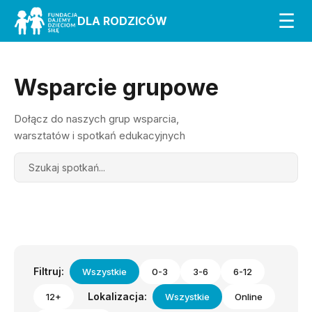
☰
DLA RODZICÓW
Wsparcie grupowe
Dołącz do naszych grup wsparcia,
warsztatów i spotkań edukacyjnych
Search
Filtruj:
Wszystkie
0-3
3-6
6-12
Lokalizacja:
12+
Wszystkie
Online