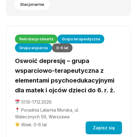
Stacjonarnie
Rekrutacja otwarta
Grupa terapeutyczna
Grupa wsparcia
0-6 lat
Oswoić depresję – grupa
wsparciowo-terapeutyczna z
elementami psychoedukacyjnymi
dla matek i ojców dzieci do 6. r. ż.
01.10-17.12.2026
Poradnia Latarnia Morska, ul.
Walecznych 59, Warszawa
Wiek: 0-6 lat
Zapisz się