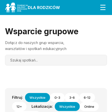
☰
DLA RODZICÓW
Wsparcie grupowe
Dołącz do naszych grup wsparcia,
warsztatów i spotkań edukacyjnych
Search
Filtruj:
Wszystkie
0-3
3-6
6-12
Lokalizacja:
12+
Wszystkie
Online