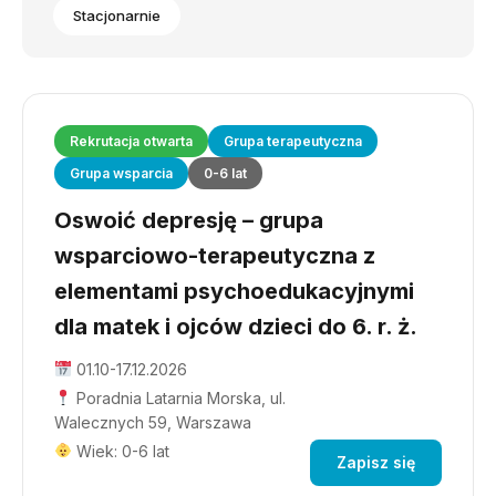
Stacjonarnie
Rekrutacja otwarta
Grupa terapeutyczna
Grupa wsparcia
0-6 lat
Oswoić depresję – grupa
wsparciowo-terapeutyczna z
elementami psychoedukacyjnymi
dla matek i ojców dzieci do 6. r. ż.
01.10-17.12.2026
Poradnia Latarnia Morska, ul.
Walecznych 59, Warszawa
Wiek: 0-6 lat
Zapisz się