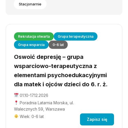
Stacjonarnie
Rekrutacja otwarta
Grupa terapeutyczna
Grupa wsparcia
0-6 lat
Oswoić depresję – grupa
wsparciowo-terapeutyczna z
elementami psychoedukacyjnymi
dla matek i ojców dzieci do 6. r. ż.
01.10-17.12.2026
Poradnia Latarnia Morska, ul.
Walecznych 59, Warszawa
Wiek: 0-6 lat
Zapisz się