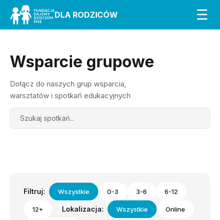
☰
DLA RODZICÓW
Wsparcie grupowe
Dołącz do naszych grup wsparcia,
warsztatów i spotkań edukacyjnych
Search
Filtruj:
Wszystkie
0-3
3-6
6-12
Lokalizacja:
12+
Wszystkie
Online