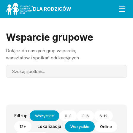
☰
DLA RODZICÓW
Wsparcie grupowe
Dołącz do naszych grup wsparcia,
warsztatów i spotkań edukacyjnych
Search
Filtruj:
Wszystkie
0-3
3-6
6-12
Lokalizacja:
12+
Wszystkie
Online