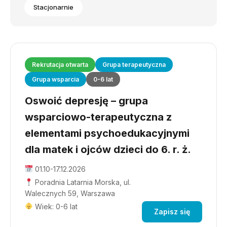
Stacjonarnie
Rekrutacja otwarta
Grupa terapeutyczna
Grupa wsparcia
0-6 lat
Oswoić depresję – grupa
wsparciowo-terapeutyczna z
elementami psychoedukacyjnymi
dla matek i ojców dzieci do 6. r. ż.
01.10-17.12.2026
Poradnia Latarnia Morska, ul.
Walecznych 59, Warszawa
Wiek: 0-6 lat
Zapisz się