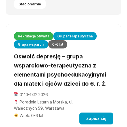
Stacjonarnie
Rekrutacja otwarta
Grupa terapeutyczna
Grupa wsparcia
0-6 lat
Oswoić depresję – grupa
wsparciowo-terapeutyczna z
elementami psychoedukacyjnymi
dla matek i ojców dzieci do 6. r. ż.
01.10-17.12.2026
Poradnia Latarnia Morska, ul.
Walecznych 59, Warszawa
Wiek: 0-6 lat
Zapisz się