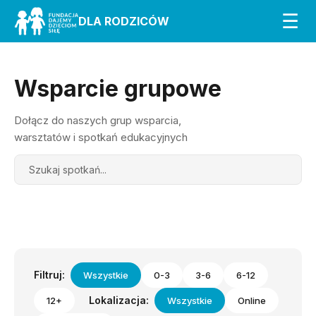
☰
DLA RODZICÓW
Wsparcie grupowe
Dołącz do naszych grup wsparcia,
warsztatów i spotkań edukacyjnych
Search
Filtruj:
Wszystkie
0-3
3-6
6-12
Lokalizacja:
12+
Wszystkie
Online