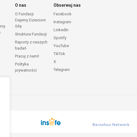
O nas
Obserwuj nas
O Fundacji
Facebook
Dajemy Dzieciom
Instagram
emy
Siłę
LinkedIn
ę
Struktura Fundacji
Spotify
Raporty z naszych
YouTube
badań
TikTok
Pracuj z nami!
X
Polityka
Telegram
prywatności