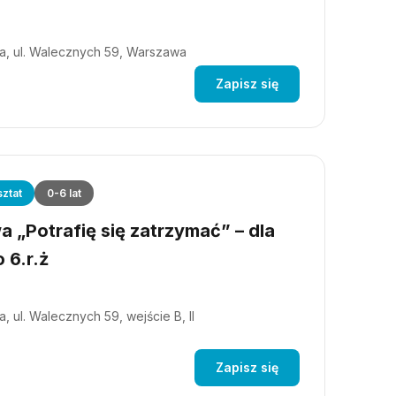
a, ul. Walecznych 59, Warszawa
Zapisz się
ztat
0-6 lat
 „Potrafię się zatrzymać” – dla
 6.r.ż
, ul. Walecznych 59, wejście B, II
Zapisz się