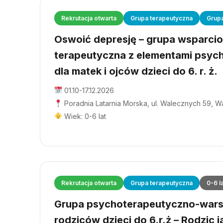
Rekrutacja otwarta
Grupa terapeutyczna
Grup
Oswoić depresję – grupa wsparci
terapeutyczna z elementami psyc
dla matek i ojców dzieci do 6. r. ż.
01.10-17.12.2026
Poradnia Latarnia Morska, ul. Walecznych 59, 
Wiek: 0-6 lat
Rekrutacja otwarta
Grupa terapeutyczna
0-6 l
Grupa psychoterapeutyczno-wars
rodziców dzieci do 6.r.ż – Rodzic j