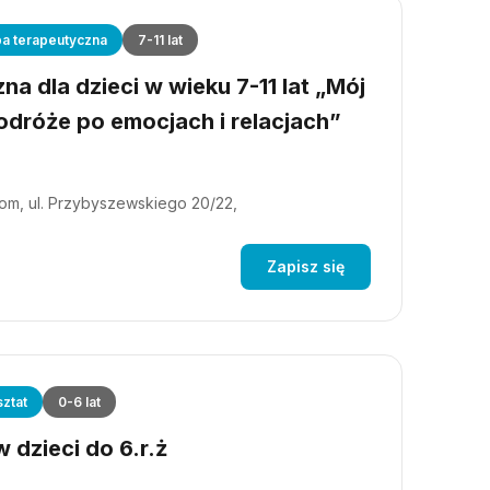
a terapeutyczna
7-11 lat
a dla dzieci w wieku 7-11 lat „Mój
dróże po emocjach i relacjach”
m, ul. Przybyszewskiego 20/22,
Zapisz się
ztat
0-6 lat
 dzieci do 6.r.ż