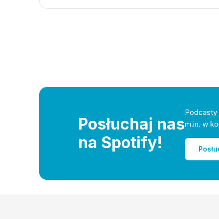
Podcasty 
Posłuchaj nas
m.in. w ko
na Spotify!
Posłu