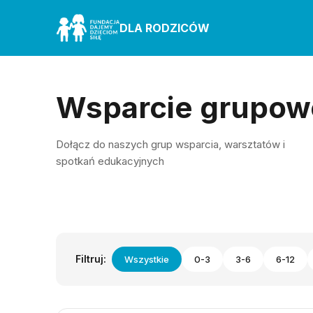
DLA RODZICÓW
Wsparcie grupow
Dołącz do naszych grup wsparcia, warsztatów i
spotkań edukacyjnych
Filtruj:
Wszystkie
0-3
3-6
6-12