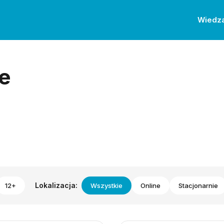
Wiedz
e
Lokalizacja:
12+
Wszystkie
Online
Stacjonarnie