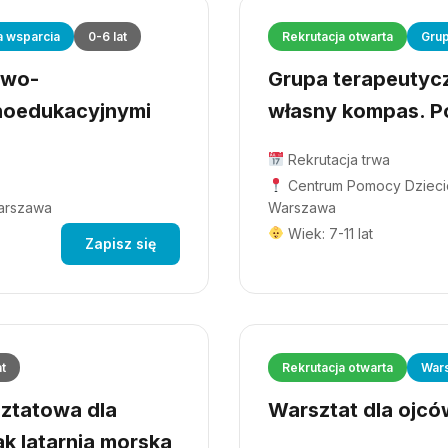
a wsparcia
0-6 lat
Rekrutacja otwarta
Grup
owo-
Grupa terapeutyczn
hoedukacyjnymi
własny kompas. Po
Rekrutacja trwa
Centrum Pomocy Dziecio
Warszawa
Warszawa
Wiek: 7-11 lat
Zapisz się
at
Rekrutacja otwarta
Wars
ztatowa dla
Warsztat dla ojców
ak latarnia morska