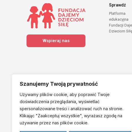
Sprawdź
Platforma
edukacyjna
Fundacji Daj
Dzieciom Sił
Wspieraj nas
Szanujemy Twoją prywatność
Używamy plików cookie, aby poprawić Twoje
Należymy do
doświadczenia przeglądania, wyświetlać
spersonalizowane treści i analizować ruch na stronie.
Klikając "Zaakceptuj
wszystkie", wyrażasz zgodę na
używanie przez nas plików cookie.