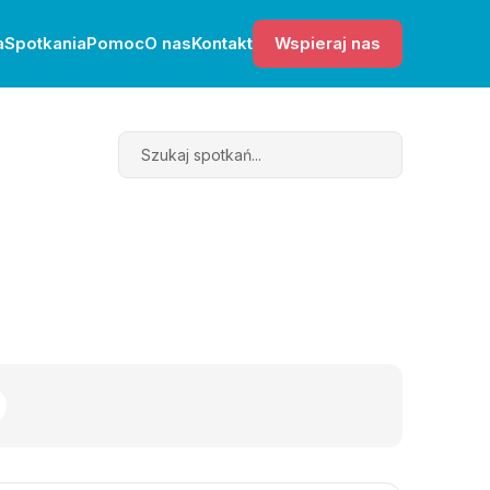
a
Spotkania
Pomoc
O nas
Kontakt
Wspieraj nas
Search