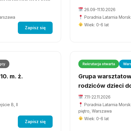
26.09-11.10.2026
Warszawa
Poradnia Latarnia Morsk
Wiek: 0-6 lat
Zapisz się
ęcy
Rekrutacja otwarta
Wars
0. m. ż.
Grupa warsztatowa
rodziców dzieci do
7.11-22.11.2026
ście B, II
Poradnia Latarnia Morska
piętro, Warszawa
Wiek: 0-6 lat
Zapisz się