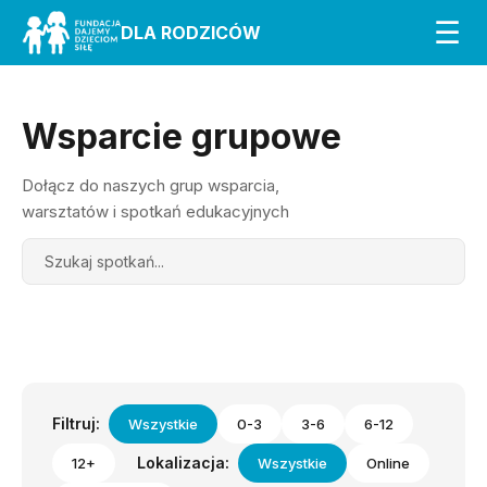
☰
DLA RODZICÓW
Wsparcie grupowe
Dołącz do naszych grup wsparcia,
warsztatów i spotkań edukacyjnych
Search
Filtruj:
Wszystkie
0-3
3-6
6-12
Lokalizacja:
12+
Wszystkie
Online