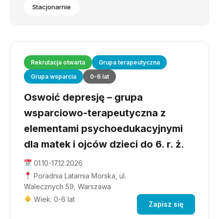
Stacjonarnie
Rekrutacja otwarta
Grupa terapeutyczna
Grupa wsparcia
0-6 lat
Oswoić depresję – grupa
wsparciowo-terapeutyczna z
elementami psychoedukacyjnymi
dla matek i ojców dzieci do 6. r. ż.
01.10-17.12.2026
Poradnia Latarnia Morska, ul.
Walecznych 59, Warszawa
Wiek: 0-6 lat
Zapisz się