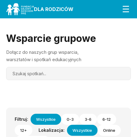
☰
DLA RODZICÓW
Wsparcie grupowe
Dołącz do naszych grup wsparcia,
warsztatów i spotkań edukacyjnych
Search
Filtruj:
Wszystkie
0-3
3-6
6-12
Lokalizacja:
12+
Wszystkie
Online