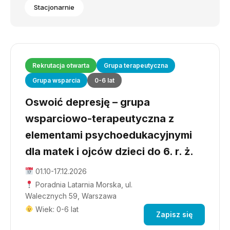
Stacjonarnie
Rekrutacja otwarta
Grupa terapeutyczna
Grupa wsparcia
0-6 lat
Oswoić depresję – grupa
wsparciowo-terapeutyczna z
elementami psychoedukacyjnymi
dla matek i ojców dzieci do 6. r. ż.
01.10-17.12.2026
Poradnia Latarnia Morska, ul.
Walecznych 59, Warszawa
Wiek: 0-6 lat
Zapisz się