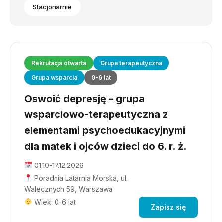
Stacjonarnie
Rekrutacja otwarta
Grupa terapeutyczna
Grupa wsparcia
0-6 lat
Oswoić depresję – grupa
wsparciowo-terapeutyczna z
elementami psychoedukacyjnymi
dla matek i ojców dzieci do 6. r. ż.
01.10-17.12.2026
Poradnia Latarnia Morska, ul.
Walecznych 59, Warszawa
Wiek: 0-6 lat
Zapisz się