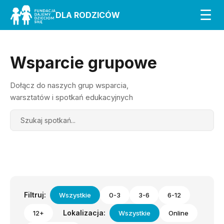
☰
DLA RODZICÓW
Wsparcie grupowe
Dołącz do naszych grup wsparcia,
warsztatów i spotkań edukacyjnych
Search
Filtruj:
Wszystkie
0-3
3-6
6-12
Lokalizacja:
12+
Wszystkie
Online