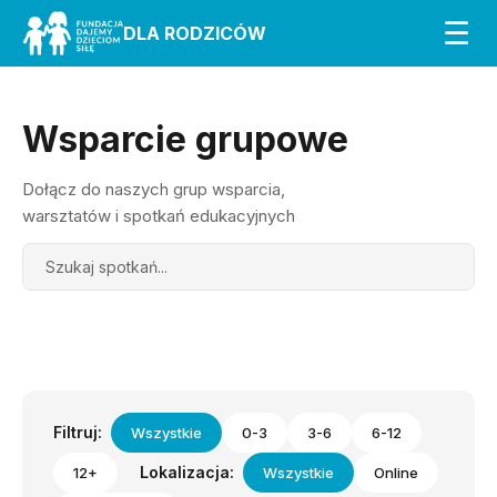
☰
DLA RODZICÓW
Wsparcie grupowe
Dołącz do naszych grup wsparcia,
warsztatów i spotkań edukacyjnych
Search
Filtruj:
Wszystkie
0-3
3-6
6-12
Lokalizacja:
12+
Wszystkie
Online