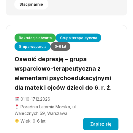
Stacjonarnie
Rekrutacja otwarta
Grupa terapeutyczna
Grupa wsparcia
0-6 lat
Oswoić depresję – grupa
wsparciowo-terapeutyczna z
elementami psychoedukacyjnymi
dla matek i ojców dzieci do 6. r. ż.
01.10-17.12.2026
Poradnia Latarnia Morska, ul.
Walecznych 59, Warszawa
Wiek: 0-6 lat
Zapisz się