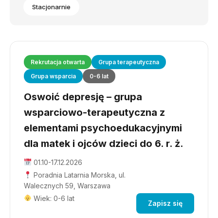
Stacjonarnie
Rekrutacja otwarta
Grupa terapeutyczna
Grupa wsparcia
0-6 lat
Oswoić depresję – grupa
wsparciowo-terapeutyczna z
elementami psychoedukacyjnymi
dla matek i ojców dzieci do 6. r. ż.
01.10-17.12.2026
Poradnia Latarnia Morska, ul.
Walecznych 59, Warszawa
Wiek: 0-6 lat
Zapisz się