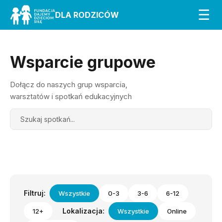
☰
DLA RODZICÓW
Wsparcie grupowe
Dołącz do naszych grup wsparcia,
warsztatów i spotkań edukacyjnych
Search
Filtruj:
Wszystkie
0-3
3-6
6-12
Lokalizacja:
12+
Wszystkie
Online