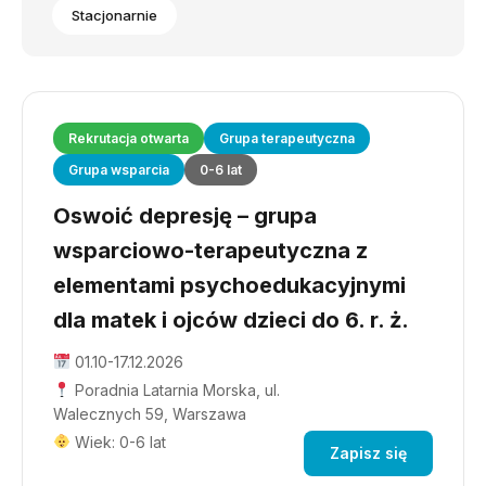
Stacjonarnie
Rekrutacja otwarta
Grupa terapeutyczna
Grupa wsparcia
0-6 lat
Oswoić depresję – grupa
wsparciowo-terapeutyczna z
elementami psychoedukacyjnymi
dla matek i ojców dzieci do 6. r. ż.
01.10-17.12.2026
Poradnia Latarnia Morska, ul.
Walecznych 59, Warszawa
Wiek: 0-6 lat
Zapisz się