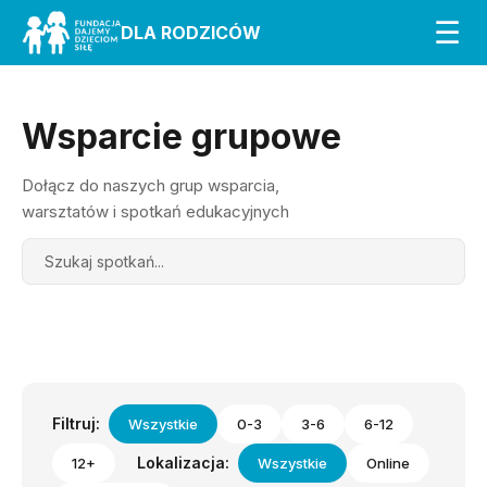
☰
DLA RODZICÓW
Wsparcie grupowe
Dołącz do naszych grup wsparcia,
warsztatów i spotkań edukacyjnych
Search
Filtruj:
Wszystkie
0-3
3-6
6-12
Lokalizacja:
12+
Wszystkie
Online