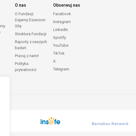
O nas
Obserwuj nas
O Fundacji
Facebook
Dajemy Dzieciom
Instagram
emy
Siłę
LinkedIn
ę
Struktura Fundacji
Spotify
Raporty z naszych
YouTube
badań
TikTok
Pracuj z nami!
X
Polityka
Telegram
prywatności