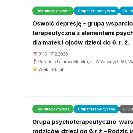
Rekrutacja otwarta
Grupa terapeutyczna
Grup
Oswoić depresję – grupa wsparci
terapeutyczna z elementami psyc
dla matek i ojców dzieci do 6. r. ż.
01.10-17.12.2026
Poradnia Latarnia Morska, ul. Walecznych 59, 
Wiek: 0-6 lat
Rekrutacja otwarta
Grupa terapeutyczna
0-6 l
Grupa psychoterapeutyczno-wars
rodziców dzieci do 6.r.ż – Rodzic j