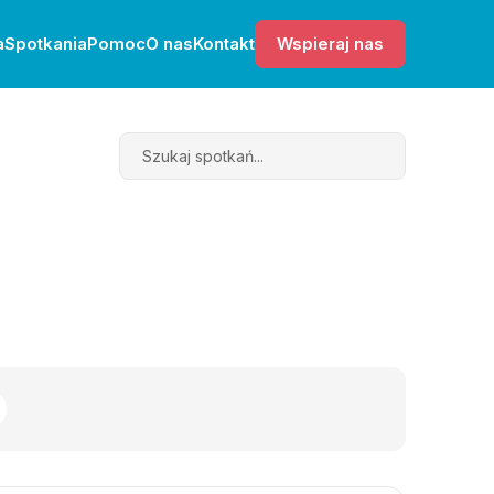
a
Spotkania
Pomoc
O nas
Kontakt
Wspieraj nas
Search