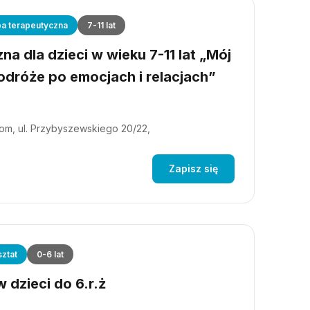
a terapeutyczna
7-11 lat
a dla dzieci w wieku 7-11 lat „Mój
dróże po emocjach i relacjach”
m, ul. Przybyszewskiego 20/22,
Zapisz się
ztat
0-6 lat
 dzieci do 6.r.ż