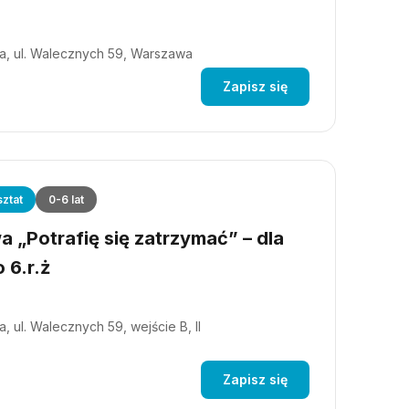
a, ul. Walecznych 59, Warszawa
Zapisz się
ztat
0-6 lat
 „Potrafię się zatrzymać” – dla
 6.r.ż
, ul. Walecznych 59, wejście B, II
Zapisz się