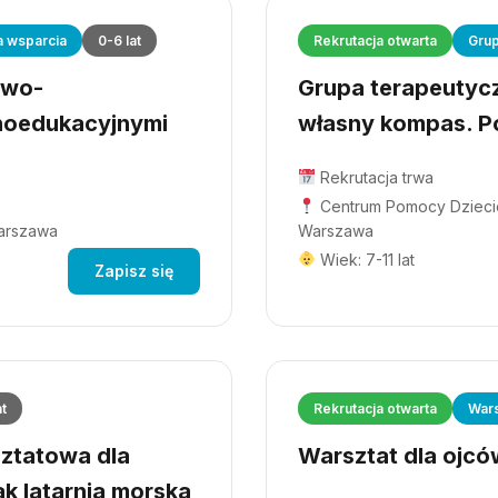
a wsparcia
0-6 lat
Rekrutacja otwarta
Grup
owo-
Grupa terapeutyczn
hoedukacyjnymi
własny kompas. Po
Rekrutacja trwa
Centrum Pomocy Dziecio
Warszawa
Warszawa
Wiek: 7-11 lat
Zapisz się
at
Rekrutacja otwarta
Wars
ztatowa dla
Warsztat dla ojców
ak latarnia morska