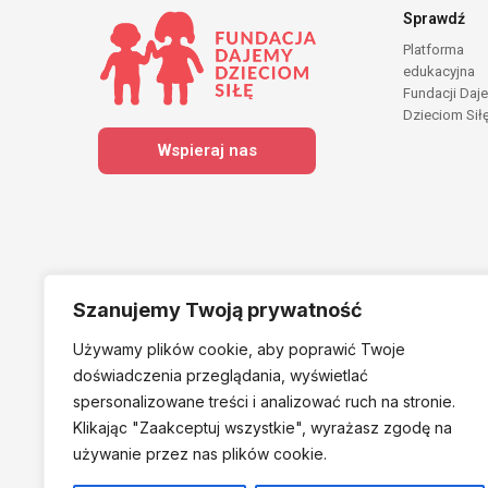
Sprawdź
Platforma
edukacyjna
Fundacji Daj
Dzieciom Sił
Wspieraj nas
Szanujemy Twoją prywatność
Używamy plików cookie, aby poprawić Twoje
Należymy do
doświadczenia przeglądania, wyświetlać
spersonalizowane treści i analizować ruch na stronie.
Klikając "Zaakceptuj
wszystkie", wyrażasz zgodę na
używanie przez nas plików cookie.