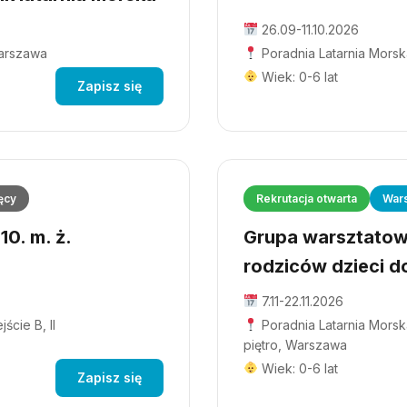
26.09-11.10.2026
Warszawa
Poradnia Latarnia Morsk
Wiek: 0-6 lat
Zapisz się
ęcy
Rekrutacja otwarta
Wars
0. m. ż.
Grupa warsztatowa
rodziców dzieci do
7.11-22.11.2026
ście B, II
Poradnia Latarnia Morska
piętro, Warszawa
Wiek: 0-6 lat
Zapisz się