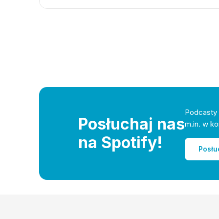
Podcasty 
Posłuchaj nas
m.in. w ko
na Spotify!
Posłu