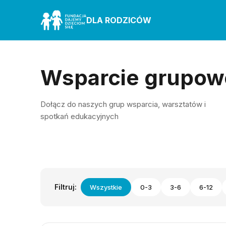
DLA RODZICÓW
Wsparcie grupow
Dołącz do naszych grup wsparcia, warsztatów i
spotkań edukacyjnych
Filtruj:
Wszystkie
0-3
3-6
6-12