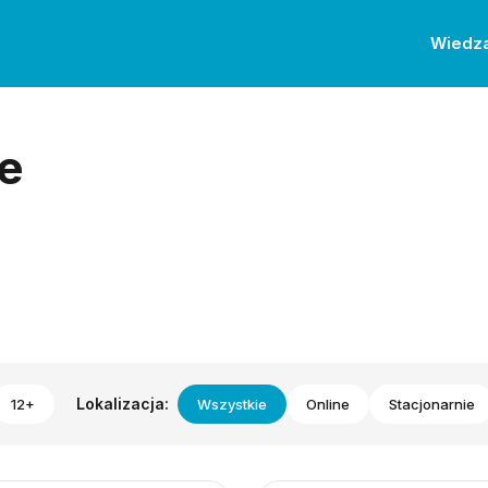
Wiedz
e
Lokalizacja:
12+
Wszystkie
Online
Stacjonarnie