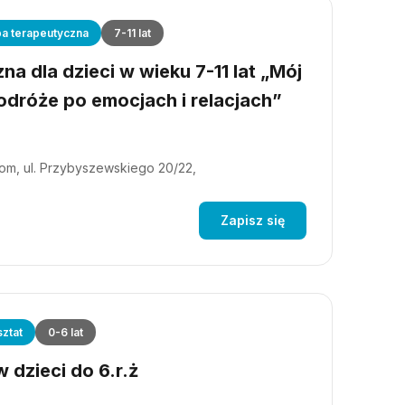
a terapeutyczna
7-11 lat
a dla dzieci w wieku 7-11 lat „Mój
dróże po emocjach i relacjach”
m, ul. Przybyszewskiego 20/22,
Zapisz się
ztat
0-6 lat
 dzieci do 6.r.ż