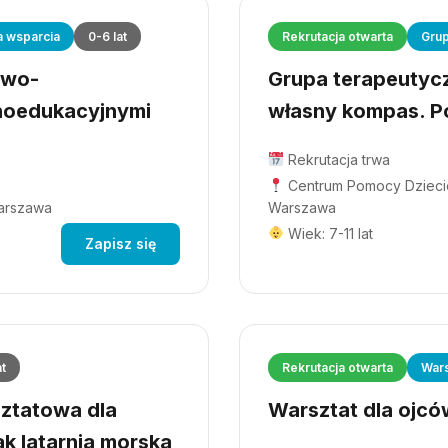
a wsparcia
0-6 lat
Rekrutacja otwarta
Grup
owo-
Grupa terapeutyczn
hoedukacyjnymi
własny kompas. Po
Rekrutacja trwa
Centrum Pomocy Dziecio
Warszawa
Warszawa
Wiek: 7-11 lat
Zapisz się
at
Rekrutacja otwarta
Wars
ztatowa dla
Warsztat dla ojców
ak latarnia morska