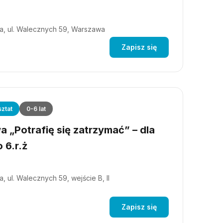
a, ul. Walecznych 59, Warszawa
Zapisz się
ztat
0-6 lat
 „Potrafię się zatrzymać” – dla
 6.r.ż
, ul. Walecznych 59, wejście B, II
Zapisz się