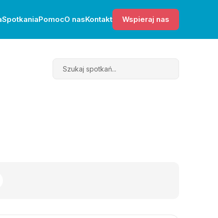
a
Spotkania
Pomoc
O nas
Kontakt
Wspieraj nas
Search