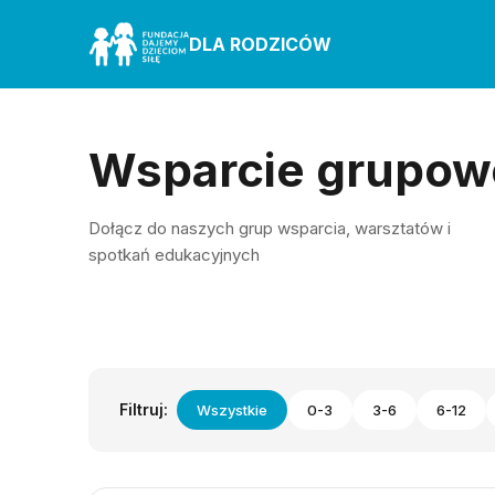
DLA RODZICÓW
Wsparcie grupow
Dołącz do naszych grup wsparcia, warsztatów i
spotkań edukacyjnych
Filtruj:
Wszystkie
0-3
3-6
6-12