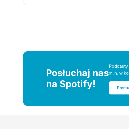
Podcasty 
Posłuchaj nas
m.in. w ko
na Spotify!
Posłu