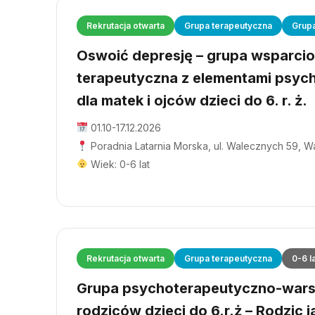
Rekrutacja otwarta
Grupa terapeutyczna
Grup
Oswoić depresję – grupa wsparci
terapeutyczna z elementami psyc
dla matek i ojców dzieci do 6. r. ż.
01.10-17.12.2026
Poradnia Latarnia Morska, ul. Walecznych 59, 
Wiek: 0-6 lat
Rekrutacja otwarta
Grupa terapeutyczna
0-6 l
Grupa psychoterapeutyczno-wars
rodziców dzieci do 6.r.ż – Rodzic j