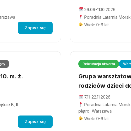
26.09-11.10.2026
Warszawa
Poradnia Latarnia Morsk
Wiek: 0-6 lat
Zapisz się
ęcy
Rekrutacja otwarta
Wars
0. m. ż.
Grupa warsztatowa
rodziców dzieci do
7.11-22.11.2026
ście B, II
Poradnia Latarnia Morska
piętro, Warszawa
Wiek: 0-6 lat
Zapisz się