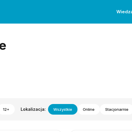
Wiedz
e
Lokalizacja:
12+
Wszystkie
Online
Stacjonarnie