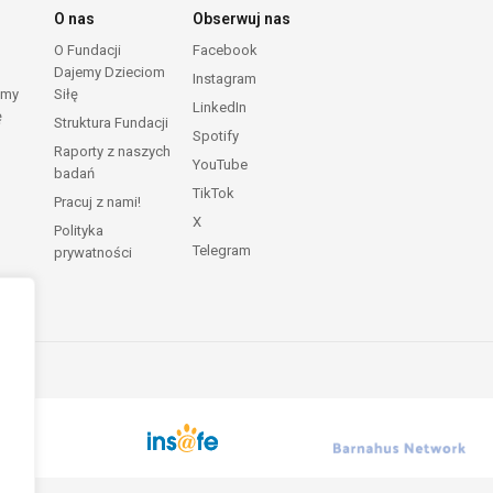
O nas
Obserwuj nas
O Fundacji
Facebook
Dajemy Dzieciom
Instagram
emy
Siłę
LinkedIn
ę
Struktura Fundacji
Spotify
Raporty z naszych
YouTube
badań
TikTok
Pracuj z nami!
X
Polityka
Telegram
prywatności