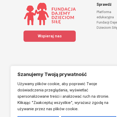
Sprawdź
Platforma
edukacyjna
Fundacji Daj
Dzieciom Sił
Wspieraj nas
Szanujemy Twoją prywatność
Używamy plików cookie, aby poprawić Twoje
Należymy do
doświadczenia przeglądania, wyświetlać
spersonalizowane treści i analizować ruch na stronie.
Klikając "Zaakceptuj
wszystkie", wyrażasz zgodę na
używanie przez nas plików cookie.