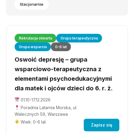
Stacjonarnie
Rekrutacja otwarta
Grupa terapeutyczna
Grupa wsparcia
0-6 lat
Oswoić depresję – grupa
wsparciowo-terapeutyczna z
elementami psychoedukacyjnymi
dla matek i ojców dzieci do 6. r. ż.
01.10-17.12.2026
Poradnia Latarnia Morska, ul.
Walecznych 59, Warszawa
Wiek: 0-6 lat
Zapisz się