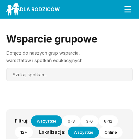
☰
DLA RODZICÓW
Wsparcie grupowe
Dołącz do naszych grup wsparcia,
warsztatów i spotkań edukacyjnych
Search
Filtruj:
Wszystkie
0-3
3-6
6-12
Lokalizacja:
12+
Wszystkie
Online