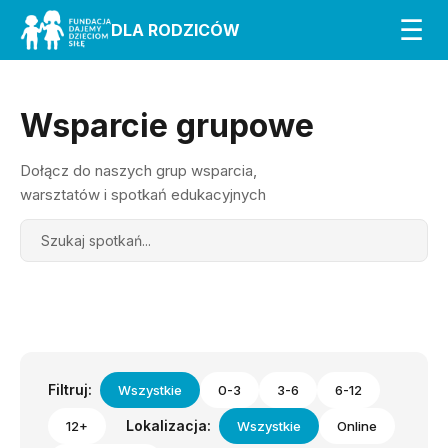
☰
DLA RODZICÓW
Wsparcie grupowe
Dołącz do naszych grup wsparcia,
warsztatów i spotkań edukacyjnych
Search
Filtruj:
Wszystkie
0-3
3-6
6-12
Lokalizacja:
12+
Wszystkie
Online