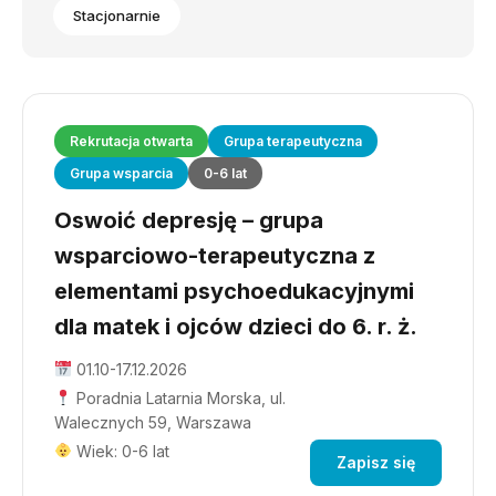
Stacjonarnie
Rekrutacja otwarta
Grupa terapeutyczna
Grupa wsparcia
0-6 lat
Oswoić depresję – grupa
wsparciowo-terapeutyczna z
elementami psychoedukacyjnymi
dla matek i ojców dzieci do 6. r. ż.
01.10-17.12.2026
Poradnia Latarnia Morska, ul.
Walecznych 59, Warszawa
Wiek: 0-6 lat
Zapisz się