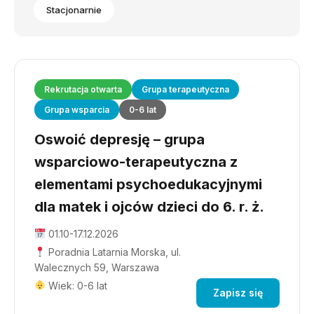
Stacjonarnie
Rekrutacja otwarta
Grupa terapeutyczna
Grupa wsparcia
0-6 lat
Oswoić depresję – grupa
wsparciowo-terapeutyczna z
elementami psychoedukacyjnymi
dla matek i ojców dzieci do 6. r. ż.
01.10-17.12.2026
Poradnia Latarnia Morska, ul.
Walecznych 59, Warszawa
Wiek: 0-6 lat
Zapisz się