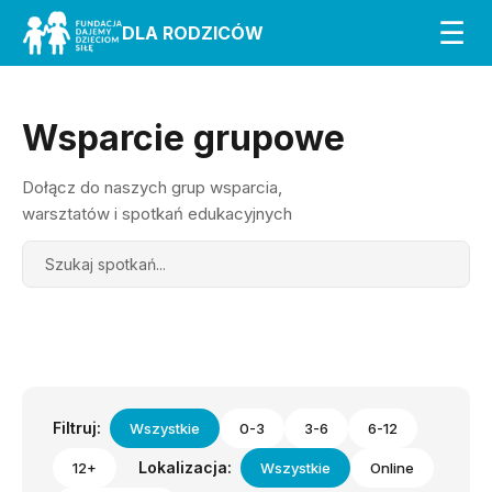
☰
DLA RODZICÓW
Wsparcie grupowe
Dołącz do naszych grup wsparcia,
warsztatów i spotkań edukacyjnych
Search
Filtruj:
Wszystkie
0-3
3-6
6-12
Lokalizacja:
12+
Wszystkie
Online