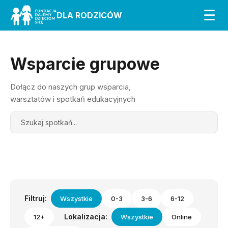
☰
DLA RODZICÓW
Wsparcie grupowe
Dołącz do naszych grup wsparcia,
warsztatów i spotkań edukacyjnych
Search
Filtruj:
Wszystkie
0-3
3-6
6-12
Lokalizacja:
12+
Wszystkie
Online