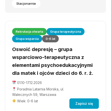
Stacjonarnie
Rekrutacja otwarta
Grupa terapeutyczna
Grupa wsparcia
0-6 lat
Oswoić depresję – grupa
wsparciowo-terapeutyczna z
elementami psychoedukacyjnymi
dla matek i ojców dzieci do 6. r. ż.
01.10-17.12.2026
Poradnia Latarnia Morska, ul.
Walecznych 59, Warszawa
Wiek: 0-6 lat
Zapisz się